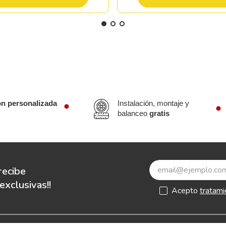
ón personalizada
Instalación, montaje y
balanceo
gratis
recibe
xclusivas!!
Acepto
tratami