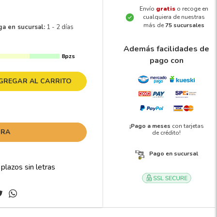
Envío
gratis
o recoge en
cualquiera de nuestras
más de
75 sucursales
ga en sucursal:
1 - 2 días
Además facilidades de
8pzs
pago con
GREGAR AL CARRITO
¡Pago a meses
con tarjetas
ORA
de crédito!
Pago en sucursal