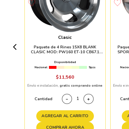
00/114.3
6 ET30
Clasic
4pzs
Paquete de 4 Rines 15X8 BLANK
Paque
CLASIC MOD: PW160 ET-10 CB67.1
SPOR
BLACK MACHINE FACE
Disponibilidad
Nacional
9pzs
Nacio
ndo online
$
11
,
560
Envío e instalación,
gratis comprando online
Envío e i
＋
Cantidad
Can
－
＋
TO
AGREGAR AL CARRITO
COMPRAR AHORA