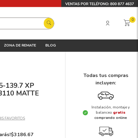
0
ZONA DE REMATE
BLOG
Todas tus compras
incluyen:
5-139.7 XP
B110 MATTE
Instalación, montaje y
balanceo
gratis
comprando online
arás!
$
3186
.
67