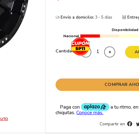
10
265
.
Envío a domicilio:
3 - 5 días
Entre
Disponibilidad
Nacional
Cantidad
－
＋
A
COMPRAR AH
AUTO
Compartir en