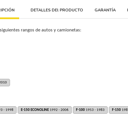
IPCIÓN
DETALLES DEl PRODUCTO
GARANTÍA
 siguientes rangos de autos y camionetas:
2010
3 - 1998
E-150 ECONOLINE
1992 - 2006
F-100
1953 - 1983
F-150
198