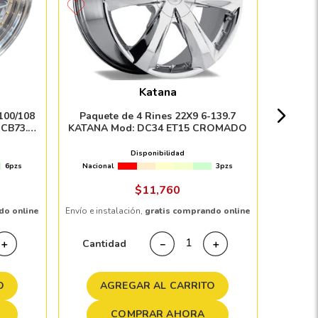
Paque
MOTOR
Katana
Nacion
100/108
Paquete de 4 Rines 22X9 6-139.7
CB73.1
KATANA Mod: DC34 ET15 CROMADO
P AND
Disponibilidad
6pzs
Nacional
3pzs
Envío e in
$
11
,
760
do online
Envío e instalación,
gratis comprando online
Cant
Cantidad
＋
－
＋
A
O
AGREGAR AL CARRITO
COMPRAR AHORA