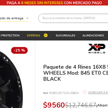
Busca la medida de tu llanta: 2055516
todo de entrega
Términos más buscados
 PROTECTION
OFERTAS
SUCURSALES
ALINEACIONES
1
.
llantas 205 55 16
2
.
235
-
25 %
3
.
225
4
.
215
Paquete de 4 Rines 16X8 
WHEELS Mod: 845 ET0 C
5
.
205
BLACK
6
.
185
7
.
245
Ref.
R165139.7110-20824
8
.
195 65 15
$
9560
$
12
,
746
.
67
¡Ahorr
9
.
195