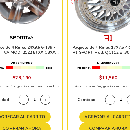
SPORTIVA
te de 4 Rines 24X9.5 6-139.7
Paquete de 4 Rines 17X7.5 4-
TIVA MOD: 2122 ETXX CBXX
R1 SPORT Mod: QC112 ET30 
SILVER MACHINE FACE
SILVER WITH MACHINED LI
GOLD RIVETS
Disponibilidad
Disponibilidad
nal
1pzs
Nacional
$
28
,
160
$
11
,
960
nstalación,
gratis comprando online
Envío e instalación,
gratis compran
tidad
Cantidad
－
＋
－
AGREGAR AL CARRITO
AGREGAR AL CARRIT
COMPRAR AHORA
COMPRAR AHORA