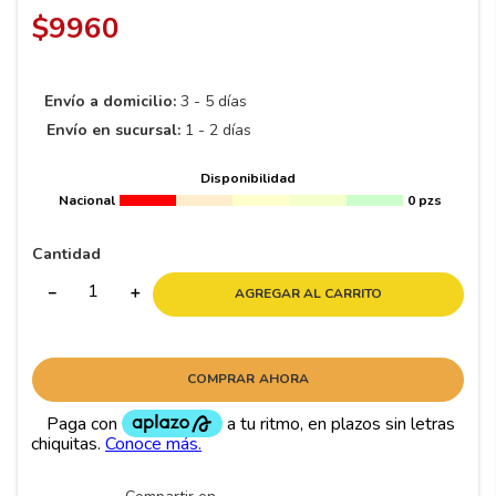
8
.
195 65 15
VER SIMULACIÓN DE RIN EN MI AUTO
9
.
195
$
9960
10
175
.
Envío a domicilio:
3 - 5 días
Envío en sucursal:
1 - 2 días
Disponibilidad
Nacional
0 pzs
Cantidad
－
＋
AGREGAR AL CARRITO
COMPRAR AHORA