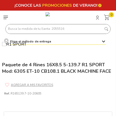
0
Busca la medida de tu llanta: 2055516
Elige el método de entrega
Términos más buscados
1
.
llantas 205 55 16
2
.
235
Paquete de 4 Rines 16X8.5 5-139.7 R1 SPORT
Mod: 6305 ET-10 CB108.1 BLACK MACHINE FACE
3
.
225
4
.
215
5
.
185
Ref.
R165139.7-10-20605
6
.
205
7
.
245