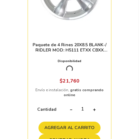
RIDLER
Paquete de 4 Rines 20X8.5 BLANK-/
RIDLER MOD: H5111 ETXX CBXX
SILVER MACHINED LIP
Disponibilidad
Nacional
6pzs
$
21
,
760
Envío e instalación,
gratis comprando
online
Cantidad
－
＋
AGREGAR AL CARRITO