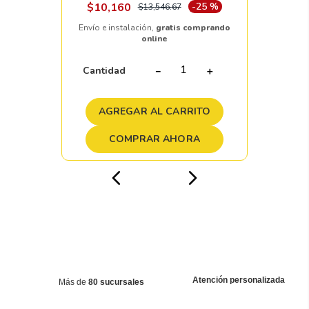
$
10
,
160
-
25 %
$
13
,
546
.
67
Envío e instalación,
gratis comprando
online
Cantidad
－
＋
AGREGAR AL CARRITO
COMPRAR AHORA
Atención personalizada
Más de
80 sucursales