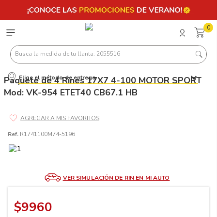
0
Busca la medida de tu llanta: 2055516
Elige el método de entrega
Paquete de 4 Rines 17X7 4-100 MOTOR SPORT
Términos más buscados
Mod: VK-954 ETET40 CB67.1 HB
1
.
llantas 205 55 16
2
.
235
3
.
225
Ref.
R1741100M74-5196
4
.
215
5
.
185
VER SIMULACIÓN DE RIN EN MI AUTO
6
.
205
7
.
245
$
9960