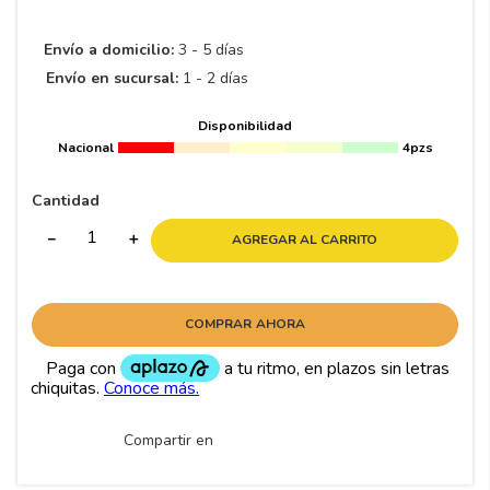
8
.
195 65 15
9
.
195
Envío a domicilio:
3 - 5 días
Envío en sucursal:
1 - 2 días
10
265
.
Disponibilidad
Nacional
4pzs
Cantidad
－
＋
AGREGAR AL CARRITO
COMPRAR AHORA
Compartir en