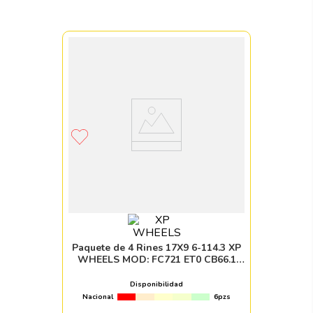
Paquete de 4 Rines 17X9 6-114.3 XP
WHEELS MOD: FC721 ET0 CB66.1
SATIN DESERT SAND WITH SATIN
BLACK RING AND SATIN BLACK
Disponibilidad
Nacional
6pzs