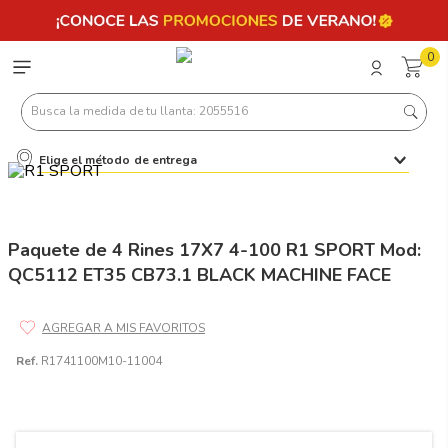
0
Busca la medida de tu llanta: 2055516
Elige el método de entrega
Términos más buscados
1
.
llantas 205 55 16
2
.
235
Paquete de 4 Rines 17X7 4-100 R1 SPORT Mod:
QC5112 ET35 CB73.1 BLACK MACHINE FACE
3
.
225
4
.
215
5
.
185
Ref.
R1741100M10-11004
6
.
205
7
.
245