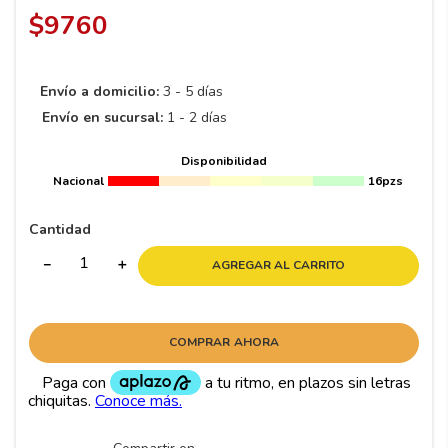
8
.
195 65 15
VER SIMULACIÓN DE RIN EN MI AUTO
9
.
195
$
9760
10
265
.
Envío a domicilio:
3 - 5 días
Envío en sucursal:
1 - 2 días
Disponibilidad
Nacional
16pzs
Cantidad
－
＋
AGREGAR AL CARRITO
COMPRAR AHORA