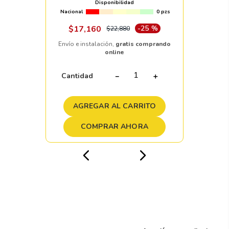
EQUIPO ORIGINAL Mod: AO93117F
ET45 CB64.1 MATTE BLACK (TESLA)
Disponibilidad
Nacional
0 pzs
$
17
,
160
-
25 %
$
22
,
880
Envío e instalación,
gratis comprando
online
Cantidad
－
＋
AGREGAR AL CARRITO
COMPRAR AHORA