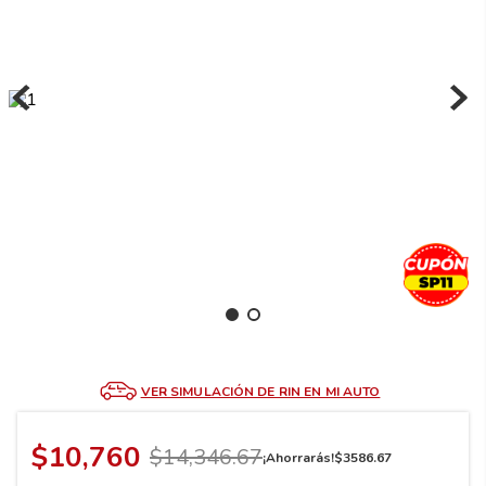
8
.
195 65 15
9
.
195
10
265
.
VER SIMULACIÓN DE RIN EN MI AUTO
$
10
,
760
$
14
,
346
.
67
¡Ahorrarás!
$
3586
.
67