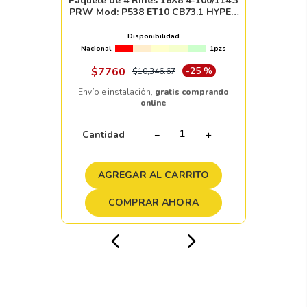
Paquete de 4 Rines 16X8 4-100/114.3
PRW Mod: P538 ET10 CB73.1 HYPER
BLACK WITH MACHINED LIP AND
CHROME RIVETS
Disponibilidad
Nacional
1pzs
$
7760
-
25 %
$
10
,
346
.
67
Envío e instalación,
gratis comprando
online
Cantidad
－
＋
AGREGAR AL CARRITO
COMPRAR AHORA