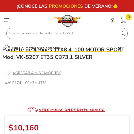
0
Busca la medida de tu llanta: 2055516
Elige el método de entrega
Paquete de 4 Rines 17X8 4-100 MOTOR SPORT
Términos más buscados
Mod: VK-5207 ET35 CB73.1 SILVER
1
.
llantas 205 55 16
2
.
235
3
.
225
Ref.
R1741100M74-4338
4
.
215
5
.
185
VER SIMULACIÓN DE RIN EN MI AUTO
6
.
205
7
.
245
$
10
,
160