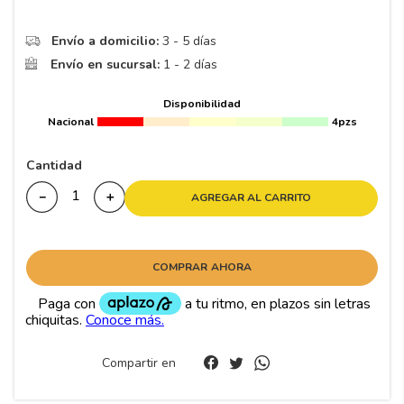
8
.
195 65 15
9
.
195
Envío a domicilio:
3 - 5 días
Envío en sucursal:
1 - 2 días
10
265
.
Disponibilidad
Nacional
4pzs
Cantidad
－
＋
AGREGAR AL CARRITO
COMPRAR AHORA
Compartir en