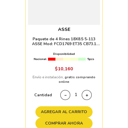
ASSE
Paquete de 4 Rines 18X8.5 5-113
ASSE Mod: FCD1769 ET35 CB73.1
BLACK MILLED WITH MACHINED LIP
Disponibilidad
Nacional
5pzs
$
10
,
160
Envío e instalación,
gratis comprando
online
Cantidad
－
＋
AGREGAR AL CARRITO
COMPRAR AHORA