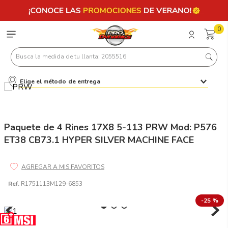
0
Busca la medida de tu llanta: 2055516
Elige el método de entrega
Términos más buscados
1
.
llantas 205 55 16
2
.
235
Paquete de 4 Rines 17X8 5-113 PRW Mod: P576
ET38 CB73.1 HYPER SILVER MACHINE FACE
3
.
225
4
.
215
5
.
185
Ref.
R1751113M129-6853
6
.
205
-
25 %
7
.
245