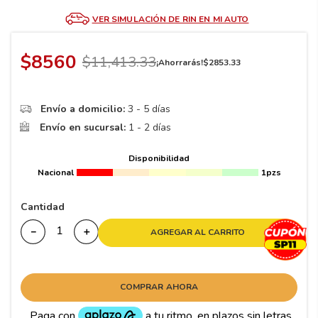
8
.
195 65 15
VER SIMULACIÓN DE RIN EN MI AUTO
9
.
195
10
265
.
$
8560
$
11
,
413
.
33
¡Ahorrarás!
$
2853
.
33
Envío a domicilio:
3 - 5 días
Envío en sucursal:
1 - 2 días
Disponibilidad
Nacional
1pzs
Cantidad
－
＋
AGREGAR AL CARRITO
COMPRAR AHORA