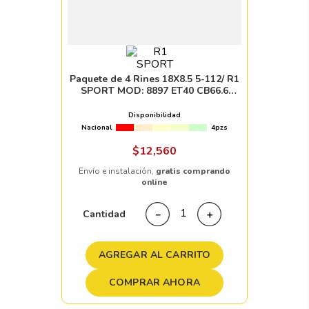
Paquete de 4 Rines 18X8.5 5-112/ R1
SPORT MOD: 8897 ET40 CB66.6
GUNMETAL MACHINE FACE
Disponibilidad
Nacional
4pzs
$
12
,
560
Envío e instalación,
gratis comprando
online
Cantidad
－
＋
AGREGAR AL CARRITO
COMPRAR AHORA