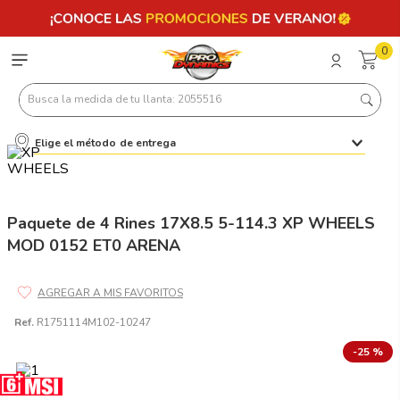
0
Busca la medida de tu llanta: 2055516
Elige el método de entrega
Términos más buscados
1
.
llantas 205 55 16
2
.
235
Paquete de 4 Rines 17X8.5 5-114.3 XP WHEELS
MOD 0152 ET0 ARENA
3
.
225
4
.
215
5
.
205
Ref.
R1751114M102-10247
6
.
185
-
25 %
7
.
245