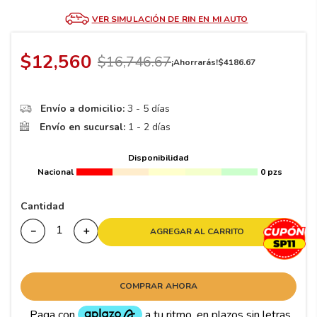
8
.
195 65 15
VER SIMULACIÓN DE RIN EN MI AUTO
9
.
195
10
265
.
$
12
,
560
$
16
,
746
.
67
¡Ahorrarás!
$
4186
.
67
Envío a domicilio:
3 - 5 días
Envío en sucursal:
1 - 2 días
Disponibilidad
Nacional
0 pzs
Cantidad
－
＋
AGREGAR AL CARRITO
COMPRAR AHORA