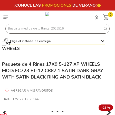
0
Busca la medida de tu llanta: 2055516
Elige el método de entrega
Términos más buscados
1
.
llantas 205 55 16
2
.
225
Paquete de 4 Rines 17X9 5-127 XP WHEELS
MOD: FC723 ET-12 CB87.1 SATIN DARK GRAY
3
.
235
WITH SATIN BLACK RING AND SATIN BLACK
4
.
215
5
.
185
6
.
205
Ref.
R175127-12-21164
7
.
245
-
25 %