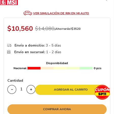
8
.
195 65 15
9
.
195
VER SIMULACIÓN DE RIN EN MI AUTO
10
265
.
$
10
,
560
$
14
,
080
¡Ahorrarás!
$
3520
Envío a domicilio:
3 - 5 días
Envío en sucursal:
1 - 2 días
Disponibilidad
Nacional
0 pzs
Cantidad
－
＋
AGREGAR AL CARRITO
COMPRAR AHORA