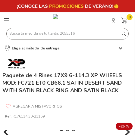
0
Busca la medida de tu llanta: 2055516
Elige el método de entrega
Términos más buscados
1
.
llantas 205 55 16
2
.
235
Paquete de 4 Rines 17X9 6-114.3 XP WHEELS
MOD: FC721 ET0 CB66.1 SATIN DESERT SAND
3
.
225
WITH SATIN BLACK RING AND SATIN BLACK
4
.
215
5
.
185
6
.
205
Ref.
R176114.30-21169
7
.
245
-
25 %