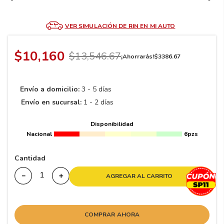
8
.
195 65 15
9
.
195
VER SIMULACIÓN DE RIN EN MI AUTO
10
175
.
$
10
,
160
$
13
,
546
.
67
¡Ahorrarás!
$
3386
.
67
Envío a domicilio:
3 - 5 días
Envío en sucursal:
1 - 2 días
Disponibilidad
Nacional
6pzs
Cantidad
－
＋
AGREGAR AL CARRITO
COMPRAR AHORA