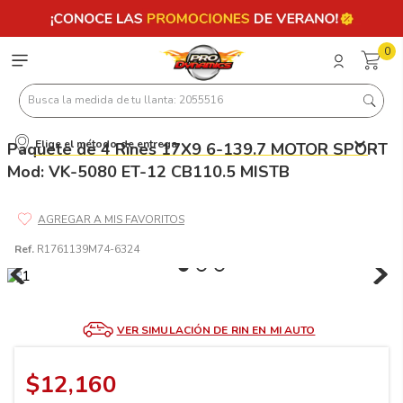
0
Busca la medida de tu llanta: 2055516
Elige el método de entrega
Paquete de 4 Rines 17X9 6-139.7 MOTOR SPORT
Términos más buscados
Mod: VK-5080 ET-12 CB110.5 MISTB
1
.
llantas 205 55 16
2
.
235
3
.
225
Ref.
R1761139M74-6324
4
.
215
5
.
205
VER SIMULACIÓN DE RIN EN MI AUTO
6
.
185
7
.
245
$
12
,
160