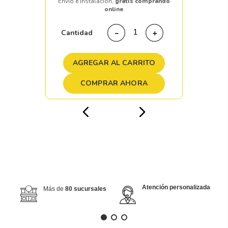
Envío e instalación,
gratis comprando
online
Cantidad
－
＋
AGREGAR AL CARRITO
COMPRAR AHORA
Atención personalizada
Más de
80 sucursales