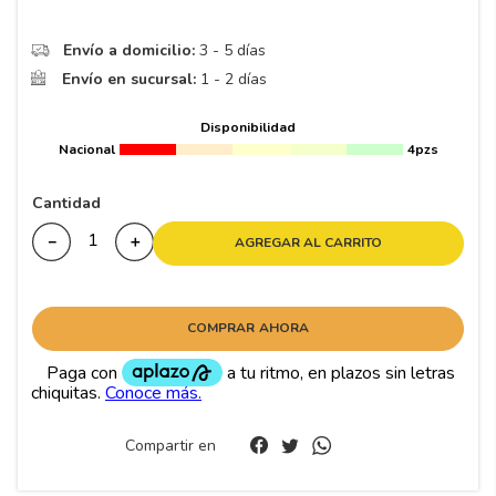
8
.
195 65 15
9
.
195
Envío a domicilio:
3 - 5 días
Envío en sucursal:
1 - 2 días
10
265
.
Disponibilidad
Nacional
4pzs
Cantidad
－
＋
AGREGAR AL CARRITO
COMPRAR AHORA
Compartir en