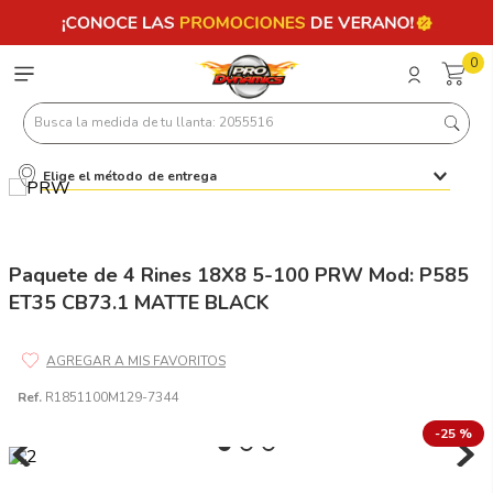
0
Busca la medida de tu llanta: 2055516
Elige el método de entrega
Términos más buscados
1
.
llantas 205 55 16
2
.
225
Paquete de 4 Rines 18X8 5-100 PRW Mod: P585
ET35 CB73.1 MATTE BLACK
3
.
235
4
.
215
5
.
185
Ref.
R1851100M129-7344
6
.
205
-
25 %
7
.
245