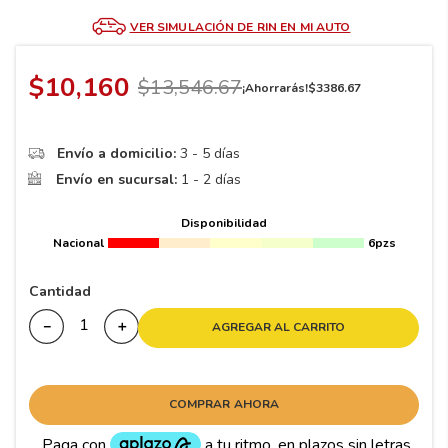
8
.
195 65 15
VER SIMULACIÓN DE RIN EN MI AUTO
9
.
195
10
265
.
$
10
,
160
$
13
,
546
.
67
¡Ahorrarás!
$
3386
.
67
Envío a domicilio:
3 - 5 días
Envío en sucursal:
1 - 2 días
Disponibilidad
Nacional
6pzs
Cantidad
－
＋
AGREGAR AL CARRITO
COMPRAR AHORA