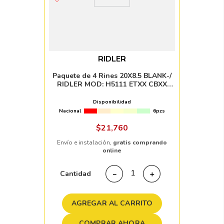
RIDLER
Paquete de 4 Rines 20X8.5 BLANK-/
RIDLER MOD: H5111 ETXX CBXX
SILVER MACHINED LIP
Disponibilidad
Nacional
6pzs
$
21
,
760
Envío e instalación,
gratis comprando
online
Cantidad
－
＋
AGREGAR AL CARRITO
COMPRAR AHORA