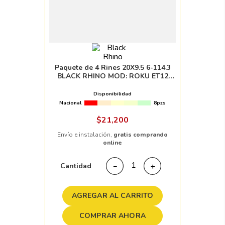
Paquete de 4 Rines 20X9.5 6-114.3
BLACK RHINO MOD: ROKU ET12
CB76.1 GUN BLACK
Disponibilidad
Nacional
8pzs
$
21
,
200
Envío e instalación,
gratis comprando
online
Cantidad
－
＋
AGREGAR AL CARRITO
COMPRAR AHORA