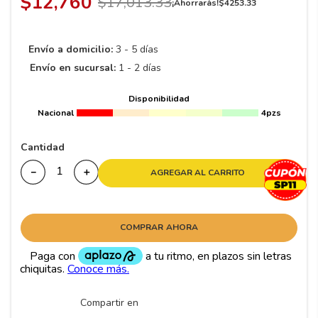
$
12
,
760
$
17
,
013
.
33
8
.
195 65 15
¡Ahorrarás!
$
4253
.
33
9
.
195
Envío a domicilio:
3 - 5 días
10
265
.
Envío en sucursal:
1 - 2 días
Disponibilidad
Nacional
4pzs
Cantidad
－
＋
AGREGAR AL CARRITO
COMPRAR AHORA
Compartir en