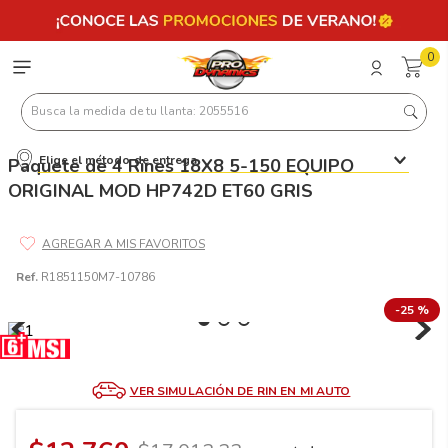
0
Busca la medida de tu llanta: 2055516
Elige el método de entrega
Paquete de 4 Rines 18X8 5-150 EQUIPO
Términos más buscados
ORIGINAL MOD HP742D ET60 GRIS
1
.
llantas 205 55 16
2
.
235
3
.
225
Ref.
R1851150M7-10786
4
.
215
-
25 %
5
.
205
6
.
185
VER SIMULACIÓN DE RIN EN MI AUTO
7
.
245