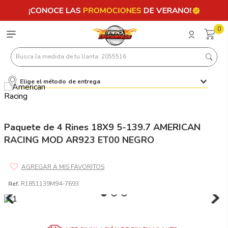
0
Busca la medida de tu llanta: 2055516
Elige el método de entrega
Términos más buscados
1
.
llantas 205 55 16
2
.
235
Paquete de 4 Rines 18X9 5-139.7 AMERICAN
RACING MOD AR923 ET00 NEGRO
3
.
225
4
.
215
5
.
205
Ref.
R1851139M94-7693
6
.
185
7
.
195 65 15