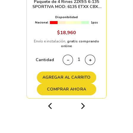
Paquete de 4 Rines 22X9.5 6-135
SPORTIVA MOD: 6135 ETXX CBXX
SILVER MACHINE FACE
Disponibilidad
Nacional
1pzs
$
18
,
960
Envío e instalación,
gratis comprando
online
Cantidad
－
＋
AGREGAR AL CARRITO
COMPRAR AHORA