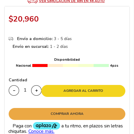
8
.
195
VER SIMULACIÓN DE RIN EN MI AUTO
9
.
265
$
20
,
960
10
175
.
Envío a domicilio:
3 - 5 días
Envío en sucursal:
1 - 2 días
Disponibilidad
Nacional
4pzs
Cantidad
－
＋
AGREGAR AL CARRITO
COMPRAR AHORA