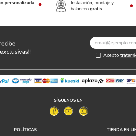
ón personalizada
Instalación, montaje y
balanceo
gratis
recibe
xclusivas!!
Acepto
tratami
SÍGUENOS EN
POLÍTICAS
TIENDA EN LI