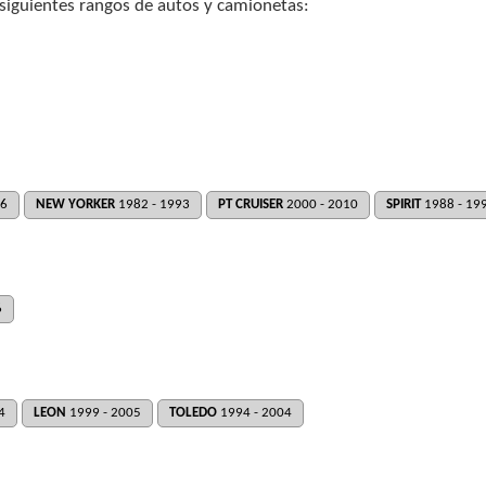
 siguientes rangos de autos y camionetas:
06
NEW YORKER
1982 - 1993
PT CRUISER
2000 - 2010
SPIRIT
1988 - 19
6
4
LEON
1999 - 2005
TOLEDO
1994 - 2004