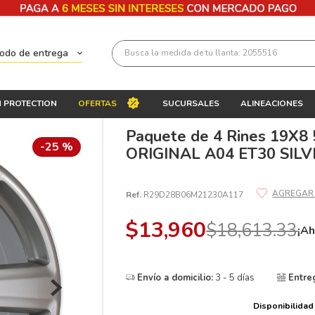
Busca la medida de tu llanta: 2055516
todo de entrega
Términos más buscados
 PROTECTION
OFERTAS
SUCURSALES
ALINEACIONES
1
.
llantas 205 55 16
Paquete de 4 Rines 19X8
2
.
235
-
25 %
ORIGINAL A04 ET30 SILV
3
.
225
4
.
215
Ref.
R29D28B06M21230A117
5
.
185
$
13
,
960
$
18
,
613
.
33
¡Ah
6
.
205
7
.
245
Envío a domicilio:
3 - 5 días
Entre
8
.
195 65 15
Disponibilidad
9
.
195