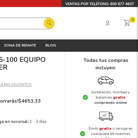
0
ZONA DE REMATE
BLOG
 5-100 EQUIPO
Todas tus compras
ER
incluyen:
Instalación, montaje y
balanceo
gratis
orrarás!
$
4653
.
33
comprando online
ga en sucursal:
1 - 2 días
Envío
gratis
o recoge en
cualquiera de nuestras