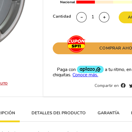
Nacional
10
265
.
Cantidad
－
＋
A
COMPRAR AH
AUTO
Compartir en
IPCIÓN
DETALLES DEl PRODUCTO
GARANTÍA