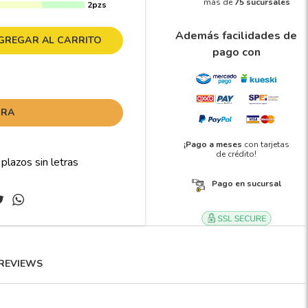
más de
75 sucursales
2pzs
Además facilidades de
GREGAR AL CARRITO
pago con
ORA
¡Pago a meses
con tarjetas
de crédito!
Pago en sucursal
REVIEWS