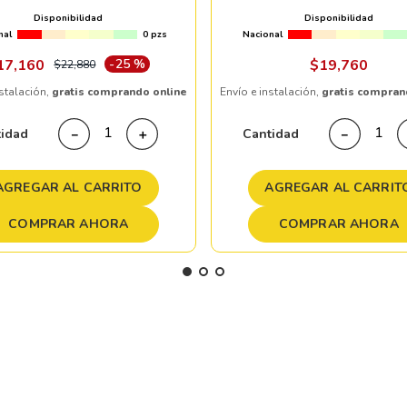
CB64.1 MATTE BLACK (TESLA)
CB83.06 CASTI IRON BL
Disponibilidad
Disponibilidad
nal
0 pzs
Nacional
17
,
160
-
25 %
$
19
,
760
$
22
,
880
nstalación,
gratis comprando online
Envío e instalación,
gratis compran
tidad
Cantidad
－
＋
－
AGREGAR AL CARRITO
AGREGAR AL CARRIT
COMPRAR AHORA
COMPRAR AHORA