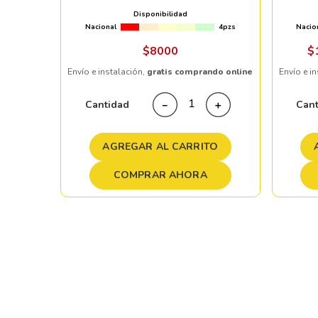
Machine Face
ET45 
Disponibilidad
Nacional
4pzs
Nacio
ndo online
$
8000
$
Envío e instalación,
gratis comprando online
Envío e i
＋
Cantidad
Can
－
＋
TO
AGREGAR AL CARRITO
COMPRAR AHORA