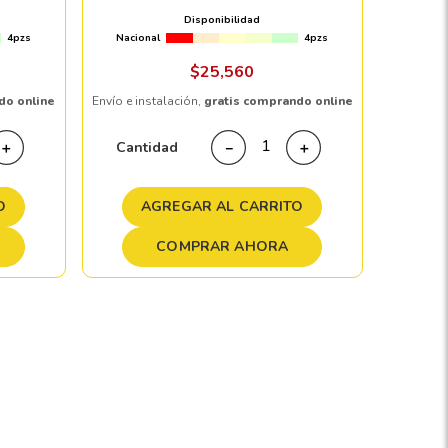
ACK
CB106.1 BLACK WITH MILLED RIVETS
Disponibilidad
4pzs
Nacional
4pzs
Envío e in
$
25
,
560
do online
Envío e instalación,
gratis comprando online
Cant
Cantidad
＋
－
＋
A
O
AGREGAR AL CARRITO
COMPRAR AHORA