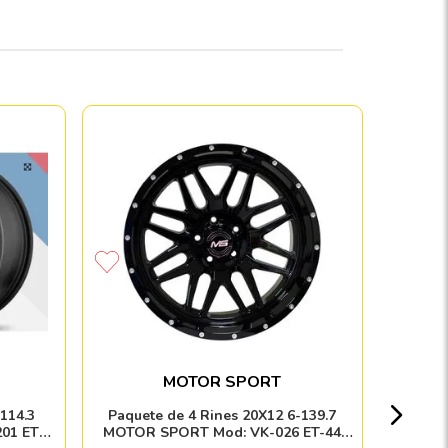
Paquete 
R1 SP
MOTOR SPORT
Nacion
114.3
Paquete de 4 Rines 20X12 6-139.7
01 ET00
MOTOR SPORT Mod: VK-026 ET-44