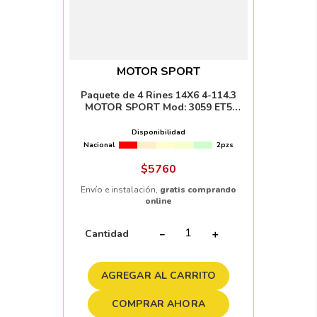
MOTOR SPORT
Paquete de 4 Rines 14X6 4-114.3
MOTOR SPORT Mod: 3059 ET5
CB73.1 BLACK MACHINE FACE AND
LIP
Disponibilidad
Nacional
2pzs
$
5760
Envío e instalación,
gratis comprando
online
Cantidad
－
＋
AGREGAR AL CARRITO
COMPRAR AHORA