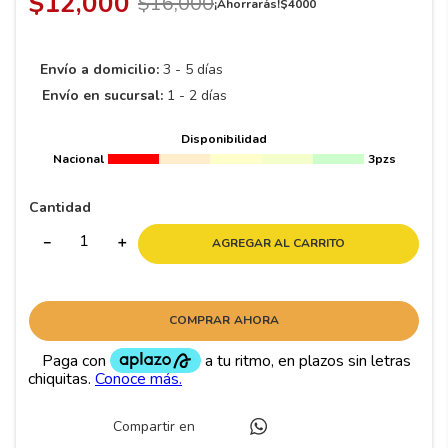
$
12
,
000
$
16
,
000
8
.
195 65 15
¡Ahorrarás!
$
4000
9
.
195
Envío a domicilio:
3 - 5 días
10
265
.
Envío en sucursal:
1 - 2 días
Disponibilidad
Nacional
3pzs
Cantidad
－
＋
AGREGAR AL CARRITO
COMPRAR AHORA
Compartir en