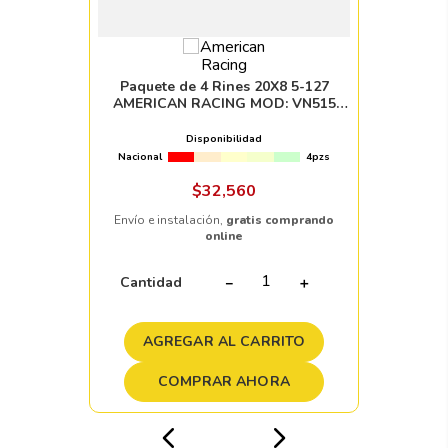
Paquete de 4 Rines 20X8 5-127
AMERICAN RACING MOD: VN515
ET00 CB83.06 POLISH
Disponibilidad
Nacional
4pzs
$
32
,
560
Envío e instalación,
gratis comprando
online
Cantidad
－
＋
AGREGAR AL CARRITO
COMPRAR AHORA