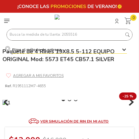
0
Busca la medida de tu llanta: 2055516
Elige el método de entrega
Paquete de 4 Rines 19X8.5 5-112 EQUIPO
Términos más buscados
ORIGINAL Mod: 5573 ET45 CB57.1 SILVER
1
.
llantas 205 55 16
2
.
235
3
.
225
Ref.
R1951112M7-4655
4
.
215
-
25 %
5
.
185
6
.
205
VER SIMULACIÓN DE RIN EN MI AUTO
7
.
245