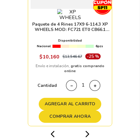
Paquete de 4 Rines 17X9 6-114.3 XP
WHEELS MOD: FC721 ET0 CB66.1
SATIN DESERT SAND WITH SATIN
BLACK RING AND SATIN BLACK
Disponibilidad
Nacional
6pzs
$
10
,
160
-
25 %
$
13
,
546
.
67
Envío e instalación,
gratis comprando
online
Cantidad
－
＋
AGREGAR AL CARRITO
COMPRAR AHORA