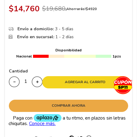
8
.
195 65 15
$
14
,
760
$
19
,
680
¡Ahorrarás!
$
4920
9
.
195
10
175
.
Envío a domicilio:
3 - 5 días
Envío en sucursal:
1 - 2 días
Disponibilidad
Nacional
1pzs
Cantidad
－
＋
AGREGAR AL CARRITO
COMPRAR AHORA