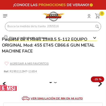
0
Busca la medida de tu llanta: 2055516
Elige el método de entrega
Paquete de 4 Rines 19X8.5 5-112 EQUIPO
Términos más buscados
ORIGINAL Mod: 455 ET45 CB66.6 GUN METAL
1
.
llantas 205 55 16
MACHINE FACE
2
.
235
3
.
225
Ref.
R1951112M7-11654
4
.
215
-
25 %
5
.
185
6
.
205
7
.
245
VER SIMULACIÓN DE RIN EN MI AUTO