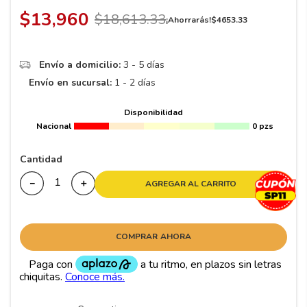
8
.
195
$
13
,
960
$
18
,
613
.
33
¡Ahorrarás!
$
4653
.
33
9
.
265
10
175
.
Envío a domicilio:
3 - 5 días
Envío en sucursal:
1 - 2 días
Disponibilidad
Nacional
0 pzs
Cantidad
－
＋
AGREGAR AL CARRITO
COMPRAR AHORA