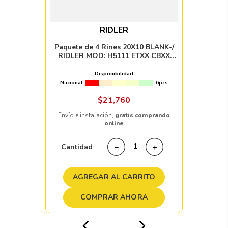
RIDLER
Paquete de 4 Rines 20X10 BLANK-/
RIDLER MOD: H5111 ETXX CBXX
SILVER MACHINED LIP
Disponibilidad
Nacional
6pzs
$
21
,
760
Envío e instalación,
gratis comprando
online
Cantidad
－
＋
AGREGAR AL CARRITO
COMPRAR AHORA