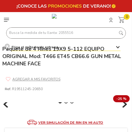
0
Busca la medida de tu llanta: 2055516
Elige el método de entrega
Paquete de 4 Rines 19X9 5-112 EQUIPO
Términos más buscados
ORIGINAL Mod: T466 ET45 CB66.6 GUN METAL
1
.
llantas 205 55 16
MACHINE FACE
2
.
235
3
.
225
Ref.
R19511245-20650
4
.
215
-
25 %
5
.
185
6
.
205
7
.
245
VER SIMULACIÓN DE RIN EN MI AUTO