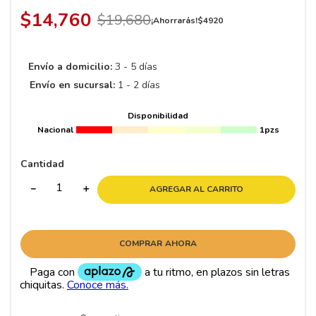
8
.
195 65 15
$
14
,
760
$
19
,
680
¡Ahorrarás!
$
4920
9
.
195
10
265
.
Envío a domicilio:
3 - 5 días
Envío en sucursal:
1 - 2 días
Disponibilidad
Nacional
1pzs
Cantidad
－
＋
AGREGAR AL CARRITO
COMPRAR AHORA