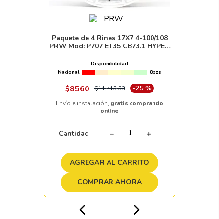
Paquete de 4 Rines 17X7 4-100/108
PRW Mod: P707 ET35 CB73.1 HYPER
SILVER MACHINE FACE
Disponibilidad
Nacional
8pzs
$
8560
-
25 %
$
11
,
413
.
33
Envío e instalación,
gratis comprando
online
Cantidad
－
＋
AGREGAR AL CARRITO
COMPRAR AHORA