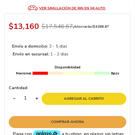
8
.
195 65 15
VER SIMULACIÓN DE RIN EN MI AUTO
9
.
195
10
265
.
$
13
,
160
$
17
,
546
.
67
¡Ahorrarás!
$
4386
.
67
Envío a domicilio:
3 - 5 días
Envío en sucursal:
1 - 2 días
Disponibilidad
Nacional
6pzs
Cantidad
－
＋
AGREGAR AL CARRITO
COMPRAR AHORA