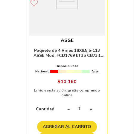
ASSE
Paquete de 4 Rines 18X8.5 5-113
ASSE Mod: FCD1769 ET35 CB73.1
BLACK MILLED WITH MACHINED LIP
Disponibilidad
Nacional
5pzs
$
10
,
160
Envío e instalación,
gratis comprando
online
Cantidad
－
＋
AGREGAR AL CARRITO