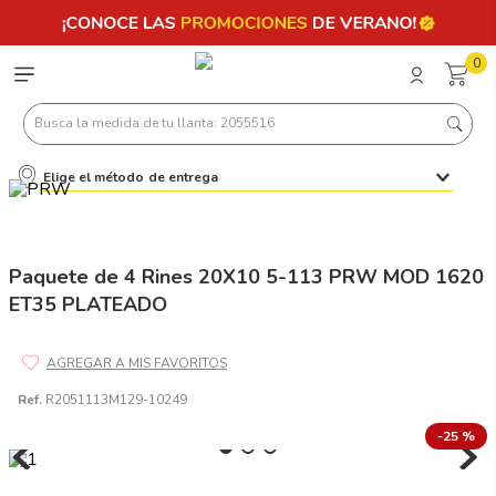
0
Busca la medida de tu llanta: 2055516
Elige el método de entrega
Términos más buscados
1
.
llantas 205 55 16
2
.
235
Paquete de 4 Rines 20X10 5-113 PRW MOD 1620
ET35 PLATEADO
3
.
225
4
.
215
5
.
205
Ref.
R2051113M129-10249
6
.
185
-
25 %
7
.
245