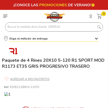
0
Busca la medida de tu llanta: 2055516
Elige el método de entrega
Términos más buscados
1
.
llantas 205 55 16
2
.
235
Paquete de 4 Rines 20X10 5-120 R1 SPORT MOD
R1173 ET35 GRIS PROGRESIVO TRASERO
3
.
225
4
.
215
5
.
205
Ref.
R2051120M10-11070
6
.
185
7
.
195 65 15