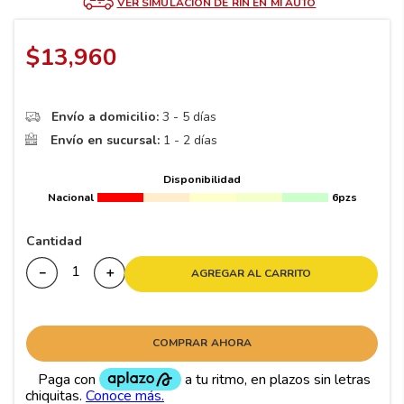
8
.
195
VER SIMULACIÓN DE RIN EN MI AUTO
9
.
265
$
13
,
960
10
175
.
Envío a domicilio:
3 - 5 días
Envío en sucursal:
1 - 2 días
Disponibilidad
Nacional
6pzs
Cantidad
－
＋
AGREGAR AL CARRITO
COMPRAR AHORA