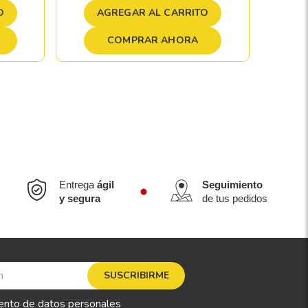
A
O
AGREGAR AL CARRITO
COMPRAR AHORA
Entrega
ágil
Seguimiento
y segura
de tus pedidos
SUSCRIBIRME
ento de datos personales