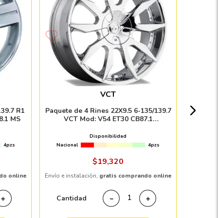
Paquete
F5 Mod
VCT
Nacion
139.7 R1
Paquete de 4 Rines 22X9.5 6-135/139.7
8.1 MS
VCT Mod: V54 ET30 CB87.1
CROMADO
Disponibilidad
4pzs
Nacional
4pzs
Envío e in
$
19
,
320
do online
Envío e instalación,
gratis comprando online
Cant
Cantidad
＋
－
＋