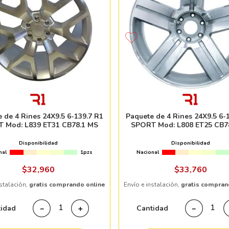
 de 4 Rines 24X9.5 6-139.7 R1
Paquete de 4 Rines 24X9.5 6-
 Mod: L839 ET31 CB78.1 MS
SPORT Mod: L808 ET25 CB7
Disponibilidad
Disponibilidad
nal
1pzs
Nacional
$
32
,
960
$
33
,
760
nstalación,
gratis comprando online
Envío e instalación,
gratis compran
tidad
Cantidad
－
＋
－