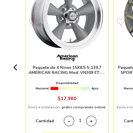
137 KMC
RO
8pzs
Paquete de 4 Rines 15X8.5 5-139.7
Paquete
AMERICAN RACING Mod: VN309 ET-24
SPORT
CB83.06 SILVER MACHINED LIP
Disponibilidad
Nacional
4pzs
Nacio
ndo online
$
17
,
960
Envío e instalación,
gratis comprando online
Envío e i
＋
Cantidad
Can
－
＋