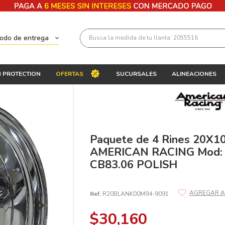
Busca la medida de tu llanta: 2055516
todo de entrega
Términos más buscados
 PROTECTION
OFERTAS
SUCURSALES
ALINEACIONES
1
.
llantas 205 55 16
2
.
235
3
.
225
4
.
215
Paquete de 4 Rines 20X1
AMERICAN RACING Mod:
5
.
185
CB83.06 POLISH
6
.
205
7
.
245
Ref.
R20BLANK00M94-9091
8
.
195 65 15
$
30
,
160
9
.
195