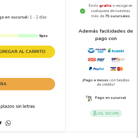
Envío
gratis
o recoge en
cualquiera de nuestras
más de
75 sucursales
ga en sucursal:
1 - 2 días
Además facilidades de
9pzs
pago con
GREGAR AL CARRITO
¡Pago a meses
con tarjetas
ORA
de crédito!
Pago en sucursal