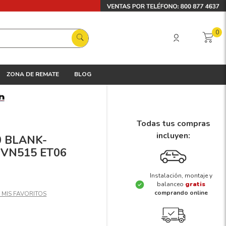
0
ZONA DE REMATE
BLOG
Todas tus compras
incluyen:
0 BLANK-
 VN515 ET06
Instalación, montaje y
balanceo
gratis
comprando online