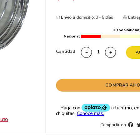
10
265
.
Envío a domicilio:
3 - 5 días
Entre
Disponibilidad
Nacional
Cantidad
－
＋
A
COMPRAR AH
AUTO
Compartir en