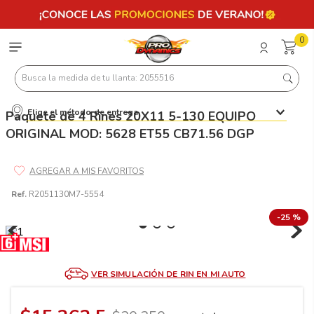
0
Busca la medida de tu llanta: 2055516
Elige el método de entrega
Paquete de 4 Rines 20X11 5-130 EQUIPO
Términos más buscados
ORIGINAL MOD: 5628 ET55 CB71.56 DGP
1
.
llantas 205 55 16
2
.
235
3
.
225
Ref.
R2051130M7-5554
4
.
215
-
25 %
5
.
185
6
.
205
VER SIMULACIÓN DE RIN EN MI AUTO
7
.
245