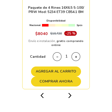
Paquete de 4 Rines 16X6.5 5-100/
PRW Mod: 5234 ET39 CB54.1 BM
Disponibilidad
Nacional
1pzs
$
8040
-
25 %
$
10
,
720
Envío e instalación,
gratis comprando
online
Cantidad
－
＋
AGREGAR AL CARRITO
COMPRAR AHORA