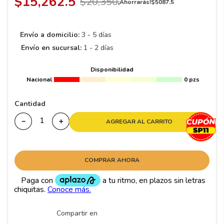
$
15
,
262
.
5
$
20
,
350
8
.
195 65 15
¡Ahorrarás!
$
5087
.
5
9
.
195
Envío a domicilio:
3 - 5 días
10
265
.
Envío en sucursal:
1 - 2 días
Disponibilidad
Nacional
0 pzs
Cantidad
－
＋
AGREGAR AL CARRITO
COMPRAR AHORA
Compartir en