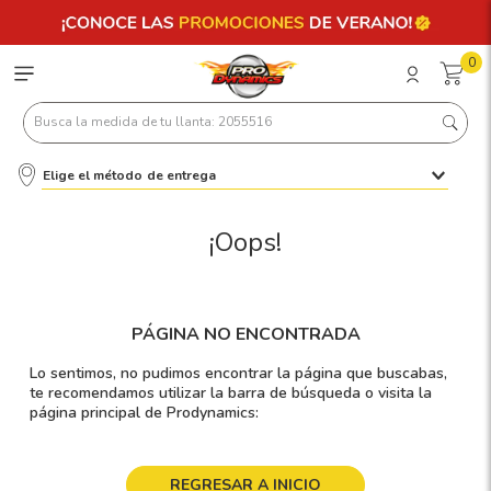
0
Busca la medida de tu llanta: 2055516
Elige el método de entrega
Términos más buscados
1
.
llantas 205 55 16
¡Oops!
2
.
235
3
.
225
PÁGINA NO ENCONTRADA
4
.
215
Lo sentimos, no pudimos encontrar la página que buscabas,
5
.
185
te recomendamos utilizar la barra de búsqueda o visita la
página principal de Prodynamics:
6
.
205
7
.
245
REGRESAR A INICIO