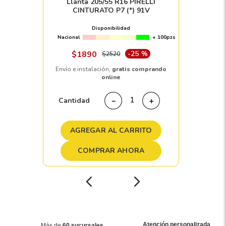
Llanta 205/55 R16 PIRELLI
CINTURATO P7 (*) 91V
Disponibilidad
Nacional
+ 100pzs
$
1890
-
25 %
$
2520
Envío e instalación,
gratis comprando
online
Cantidad
－
＋
AGREGAR AL CARRITO
COMPRAR AHORA
Atención personalizada
Más de
60 sucursales