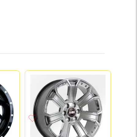
Paque
KATANA