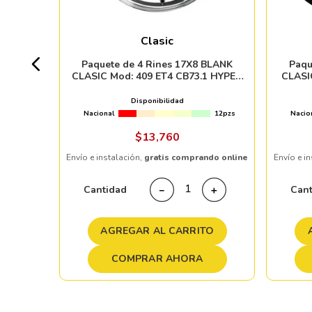
Clasic
4pzs
Paquete de 4 Rines 17X8 BLANK
Paqu
CLASIC Mod: 409 ET4 CB73.1 HYPER
CLASI
BLACK MACHINED LIP
Disponibilidad
Nacional
12pzs
Nacio
ndo online
$
13
,
760
Envío e instalación,
gratis comprando online
Envío e i
＋
Cantidad
Can
－
＋
TO
AGREGAR AL CARRITO
COMPRAR AHORA