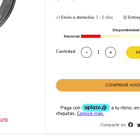
10
175
.
Envío a domicilio:
3 - 5 días
Entre
Disponibilidad
Nacional
Cantidad
－
＋
A
COMPRAR AH
AUTO
Compartir en