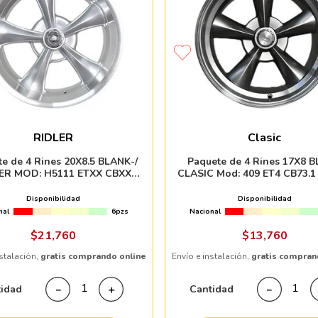
RIDLER
Clasic
e de 4 Rines 20X8.5 BLANK-/
Paquete de 4 Rines 17X8 
ER MOD: H5111 ETXX CBXX
CLASIC Mod: 409 ET4 CB73.1 HYPE
SILVER MACHINED LIP
BLACK MACHINED LI
Disponibilidad
Disponibilidad
nal
6pzs
Nacional
$
21
,
760
$
13
,
760
nstalación,
gratis comprando online
Envío e instalación,
gratis compran
tidad
Cantidad
－
＋
－