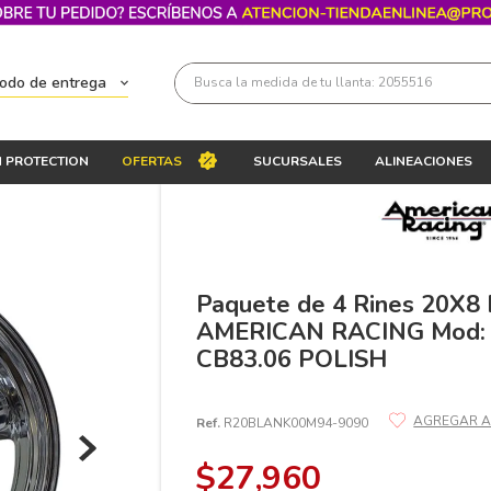
Busca la medida de tu llanta: 2055516
todo de entrega
Términos más buscados
 PROTECTION
OFERTAS
SUCURSALES
ALINEACIONES
1
.
llantas 205 55 16
2
.
235
3
.
225
4
.
215
Paquete de 4 Rines 20X8
AMERICAN RACING Mod:
5
.
205
CB83.06 POLISH
6
.
185
7
.
195 65 15
Ref.
R20BLANK00M94-9090
8
.
195
$
27
,
960
9
.
265