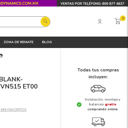
0
ZONA DE REMATE
BLOG
Todas tus compras
incluyen:
 BLANK-
 VN515 ET00
Instalación, montaje y
balanceo
gratis
comprando online