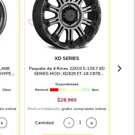
Paq
114.3/1
XD SERIES
Nacion
BLANK
Paquete de 4 Rines 22X10 5-139.7 XD
R
SERIES MOD: XD829 ET-18 CB78
P
SATIN BLACK MACHINE FACE WITH
GRAY TINT
Disponibilidad
12pzs
Nacional
4pzs
Envío e in
$
28
,
960
do online
Envío e instalación,
gratis comprando online
Cant
Cantidad
＋
－
＋