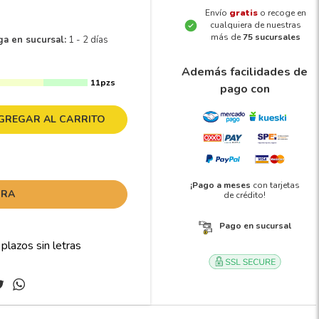
Envío
gratis
o recoge en
cualquiera de nuestras
más de
75 sucursales
ga en sucursal:
1 - 2 días
Además facilidades de
11pzs
pago con
GREGAR AL CARRITO
¡Pago a meses
con tarjetas
ORA
de crédito!
Pago en sucursal