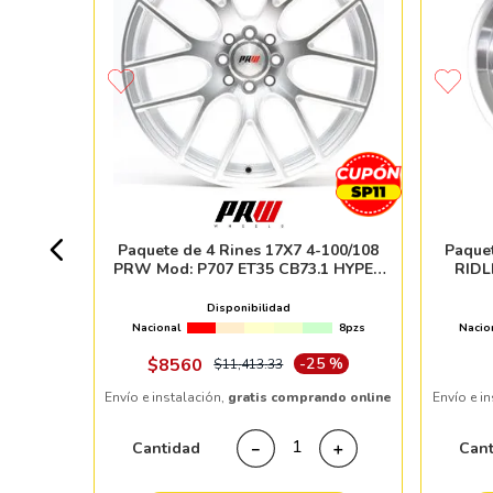
00/114.3
 ET30
4pzs
Paquete de 4 Rines 17X7 4-100/108
Paquet
PRW Mod: P707 ET35 CB73.1 HYPER
RIDL
SILVER MACHINE FACE
Disponibilidad
Nacional
8pzs
Nacio
ndo online
$
8560
-
25 %
$
11
,
413
.
33
Envío e instalación,
gratis comprando online
Envío e i
＋
Cantidad
Can
－
＋