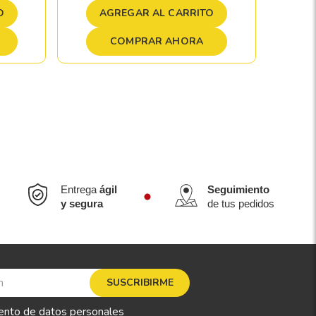
A
O
AGREGAR AL CARRITO
COMPRAR AHORA
Entrega
ágil
Seguimiento
y segura
de tus pedidos
SUSCRIBIRME
ento de datos personales