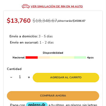
8
.
195 65 15
VER SIMULACIÓN DE RIN EN MI AUTO
9
.
195
10
265
.
$
13
,
760
$
18
,
346
.
67
¡Ahorrarás!
$
4586
.
67
Envío a domicilio:
3 - 5 días
Envío en sucursal:
1 - 2 días
Disponibilidad
Nacional
4pzs
Cantidad
－
＋
AGREGAR AL CARRITO
COMPRAR AHORA