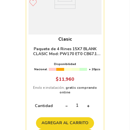
Clasic
Paquete de 4 Rines 15X7 BLANK
CLASIC Mod: PW170 ET0 CB67.1
BLACK MACHINE FACE WITH
MACHINED LIP
Disponibilidad
Nacional
+ 20pzs
$
11
,
960
Envío e instalación,
gratis comprando
online
Cantidad
－
＋
AGREGAR AL CARRITO