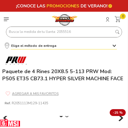
0
Busca la medida de tu llanta: 2055516
Elige el método de entrega
Términos más buscados
1
.
llantas 205 55 16
2
.
235
Paquete de 4 Rines 20X8.5 5-113 PRW Mod:
P505 ET35 CB73.1 HYPER SILVER MACHINE FACE
3
.
225
4
.
215
5
.
205
Ref.
R2051113M129-11435
6
.
185
-
25 %
7
.
245