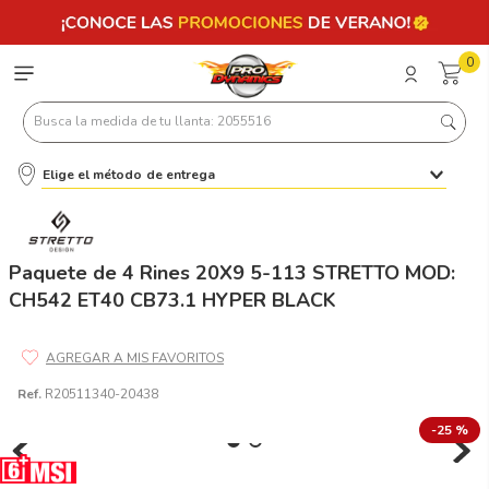
0
Busca la medida de tu llanta: 2055516
Elige el método de entrega
Términos más buscados
1
.
llantas 205 55 16
2
.
235
Paquete de 4 Rines 20X9 5-113 STRETTO MOD:
CH542 ET40 CB73.1 HYPER BLACK
3
.
225
4
.
215
5
.
205
Ref.
R20511340-20438
6
.
185
-
25 %
7
.
195 65 15