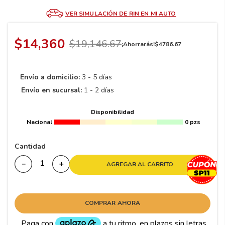
8
.
195
VER SIMULACIÓN DE RIN EN MI AUTO
9
.
265
10
175
.
$
14
,
360
$
19
,
146
.
67
¡Ahorrarás!
$
4786
.
67
Envío a domicilio:
3 - 5 días
Envío en sucursal:
1 - 2 días
Disponibilidad
Nacional
0 pzs
Cantidad
－
＋
AGREGAR AL CARRITO
COMPRAR AHORA