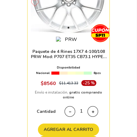
Paquete de 4 Rines 17X7 4-100/108
PRW Mod: P707 ET35 CB73.1 HYPER
SILVER MACHINE FACE
Disponibilidad
Nacional
8pzs
$
8560
-
25 %
$
11
,
413
.
33
Envío e instalación,
gratis comprando
online
Cantidad
－
＋
AGREGAR AL CARRITO