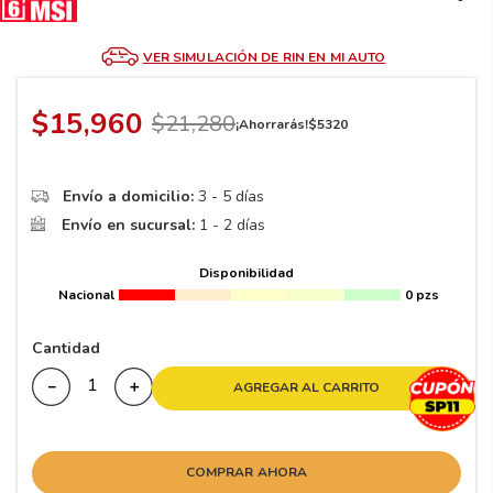
8
.
195 65 15
9
.
195
VER SIMULACIÓN DE RIN EN MI AUTO
10
265
.
$
15
,
960
$
21
,
280
¡Ahorrarás!
$
5320
Envío a domicilio:
3 - 5 días
Envío en sucursal:
1 - 2 días
Disponibilidad
Nacional
0 pzs
Cantidad
－
＋
AGREGAR AL CARRITO
COMPRAR AHORA