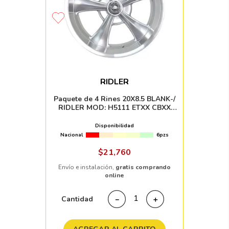
RIDLER
Paquete de 4 Rines 20X8.5 BLANK-/
RIDLER MOD: H5111 ETXX CBXX
SILVER MACHINED LIP
Disponibilidad
Nacional
6pzs
$
21
,
760
Envío e instalación,
gratis comprando
online
Cantidad
－
＋