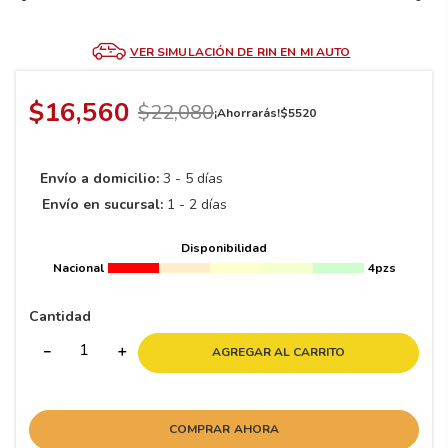
8
.
195 65 15
9
.
195
VER SIMULACIÓN DE RIN EN MI AUTO
10
265
.
$
16
,
560
$
22
,
080
¡Ahorrarás!
$
5520
Envío a domicilio:
3 - 5 días
Envío en sucursal:
1 - 2 días
Disponibilidad
Nacional
4pzs
Cantidad
－
＋
AGREGAR AL CARRITO
COMPRAR AHORA