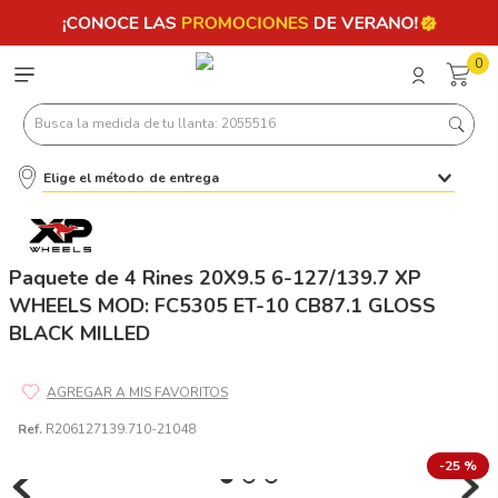
0
Busca la medida de tu llanta: 2055516
Elige el método de entrega
Términos más buscados
1
.
llantas 205 55 16
2
.
235
Paquete de 4 Rines 20X9.5 6-127/139.7 XP
WHEELS MOD: FC5305 ET-10 CB87.1 GLOSS
3
.
225
BLACK MILLED
4
.
215
5
.
185
6
.
205
Ref.
R206127139.710-21048
7
.
245
-
25 %