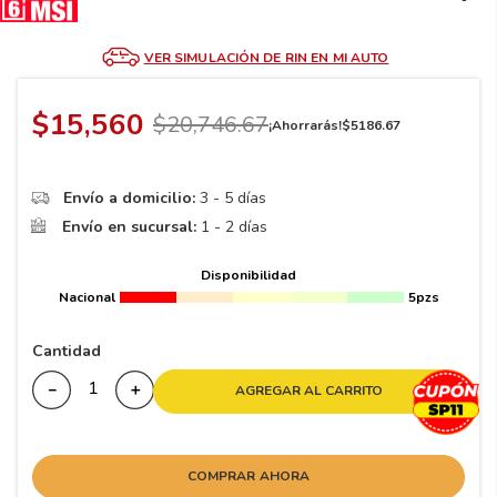
8
.
195 65 15
9
.
195
VER SIMULACIÓN DE RIN EN MI AUTO
10
265
.
$
15
,
560
$
20
,
746
.
67
¡Ahorrarás!
$
5186
.
67
Envío a domicilio:
3 - 5 días
Envío en sucursal:
1 - 2 días
Disponibilidad
Nacional
5pzs
Cantidad
－
＋
AGREGAR AL CARRITO
COMPRAR AHORA