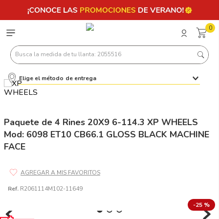
0
Busca la medida de tu llanta: 2055516
Elige el método de entrega
Términos más buscados
1
.
llantas 205 55 16
2
.
235
Paquete de 4 Rines 20X9 6-114.3 XP WHEELS
Mod: 6098 ET10 CB66.1 GLOSS BLACK MACHINE
3
.
225
FACE
4
.
215
5
.
205
6
.
185
Ref.
R2061114M102-11649
7
.
245
-
25 %