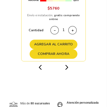
Nacional
1pzs
$
5760
Envío e instalación,
gratis comprando
online
Cantidad
－
＋
AGREGAR AL CARRITO
COMPRAR AHORA
Atención personalizada
Más de
80 sucursales