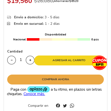
$
19
,
560
$
26
,
080
8
.
195 65 15
¡Ahorrarás!
$
6520
9
.
195
Envío a domicilio:
3 - 5 días
10
265
.
Envío en sucursal:
1 - 2 días
Disponibilidad
Nacional
0 pzs
Cantidad
－
＋
AGREGAR AL CARRITO
COMPRAR AHORA
Compartir en