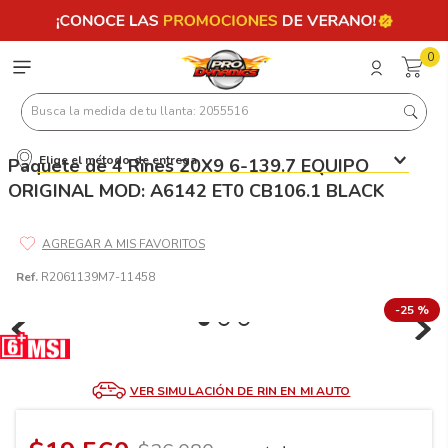
0
Busca la medida de tu llanta: 2055516
Elige el método de entrega
Paquete de 4 Rines 20X9 6-139.7 EQUIPO
Términos más buscados
ORIGINAL MOD: A6142 ET0 CB106.1 BLACK
1
.
llantas 205 55 16
2
.
235
3
.
225
Ref.
R2061139M7-11458
4
.
215
-
25 %
5
.
185
6
.
205
VER SIMULACIÓN DE RIN EN MI AUTO
7
.
245