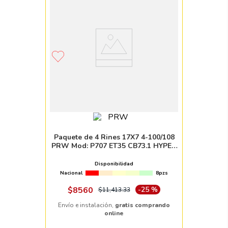
Paquete de 4 Rines 17X7 4-100/108
PRW Mod: P707 ET35 CB73.1 HYPER
SILVER MACHINE FACE
Disponibilidad
Nacional
8pzs
$
8560
-
25 %
$
11
,
413
.
33
Envío e instalación,
gratis comprando
online