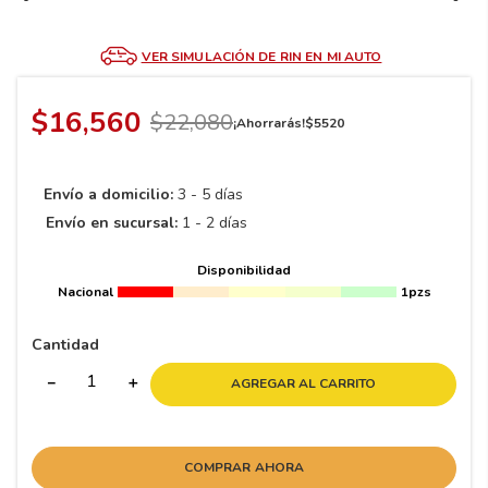
8
.
195 65 15
9
.
195
VER SIMULACIÓN DE RIN EN MI AUTO
10
265
.
$
16
,
560
$
22
,
080
¡Ahorrarás!
$
5520
Envío a domicilio:
3 - 5 días
Envío en sucursal:
1 - 2 días
Disponibilidad
Nacional
1pzs
Cantidad
－
＋
AGREGAR AL CARRITO
COMPRAR AHORA