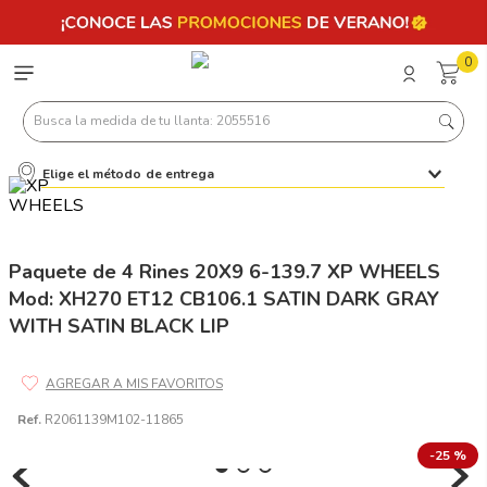
0
Busca la medida de tu llanta: 2055516
Elige el método de entrega
Términos más buscados
1
.
llantas 205 55 16
2
.
235
Paquete de 4 Rines 20X9 6-139.7 XP WHEELS
Mod: XH270 ET12 CB106.1 SATIN DARK GRAY
3
.
225
WITH SATIN BLACK LIP
4
.
215
5
.
185
6
.
205
Ref.
R2061139M102-11865
7
.
245
-
25 %