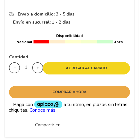
8
.
195
9
.
265
Envío a domicilio:
3 - 5 días
Envío en sucursal:
1 - 2 días
10
175
.
Disponibilidad
Nacional
4pzs
Cantidad
－
＋
AGREGAR AL CARRITO
COMPRAR AHORA
Compartir en