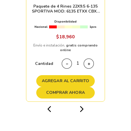
Paquete de 4 Rines 22X9.5 6-135
SPORTIVA MOD: 6135 ETXX CBXX
SILVER MACHINE FACE
Disponibilidad
Nacional
1pzs
$
18
,
960
Envío e instalación,
gratis comprando
online
Cantidad
－
＋
AGREGAR AL CARRITO
COMPRAR AHORA