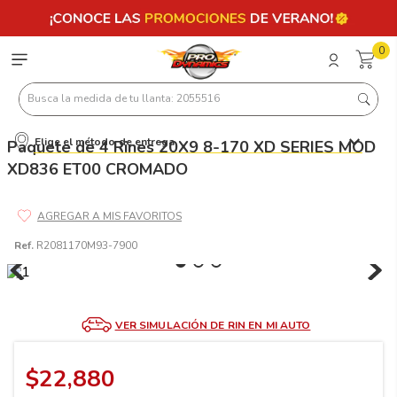
0
Busca la medida de tu llanta: 2055516
Elige el método de entrega
Paquete de 4 Rines 20X9 8-170 XD SERIES MOD
Términos más buscados
XD836 ET00 CROMADO
1
.
llantas 205 55 16
2
.
235
3
.
225
Ref.
R2081170M93-7900
4
.
215
5
.
205
VER SIMULACIÓN DE RIN EN MI AUTO
6
.
185
7
.
195 65 15
$
22
,
880