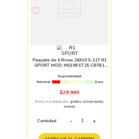
Paquete de 4 Rines 24X10 5-127 R1
SPORT MOD: M5198 ET25 CB78.1
SILVER MACHINE FACE
Disponibilidad
Nacional
0 pzs
$
29
,
960
Envío e instalación,
gratis comprando
online
Cantidad
－
＋