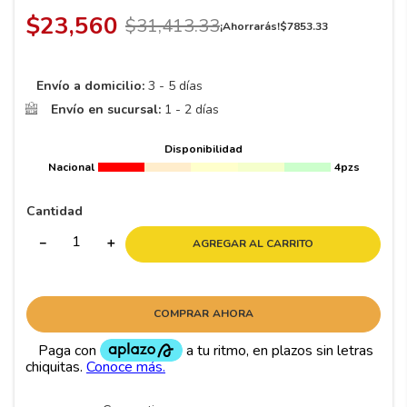
8
.
195 65 15
$
23
,
560
$
31
,
413
.
33
¡Ahorrarás!
$
7853
.
33
9
.
195
10
265
.
Envío a domicilio:
3 - 5 días
Envío en sucursal:
1 - 2 días
Disponibilidad
Nacional
4pzs
Cantidad
－
＋
AGREGAR AL CARRITO
COMPRAR AHORA