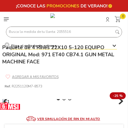
0
Busca la medida de tu llanta: 2055516
Elige el método de entrega
Paquete de 4 Rines 22X10 5-120 EQUIPO
Términos más buscados
ORIGINAL Mod: 971 ET40 CB74.1 GUN METAL
1
.
llantas 205 55 16
MACHINE FACE
2
.
235
3
.
225
Ref.
R2251120M7-8573
4
.
215
-
25 %
5
.
185
6
.
205
7
.
245
VER SIMULACIÓN DE RIN EN MI AUTO