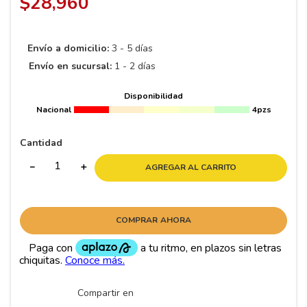
$
28
,
960
8
.
195 65 15
9
.
195
Envío a domicilio:
3 - 5 días
10
265
.
Envío en sucursal:
1 - 2 días
Disponibilidad
Nacional
4pzs
Cantidad
－
＋
AGREGAR AL CARRITO
COMPRAR AHORA
Compartir en