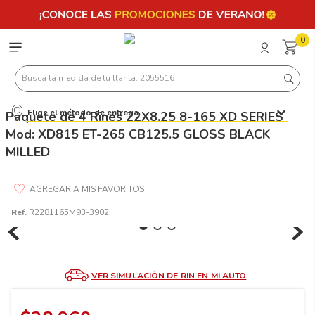
0
Busca la medida de tu llanta: 2055516
Elige el método de entrega
Paquete de 4 Rines 22X8.25 8-165 XD SERIES
Términos más buscados
Mod: XD815 ET-265 CB125.5 GLOSS BLACK
1
.
llantas 205 55 16
MILLED
2
.
235
3
.
225
Ref.
R2281165M93-3902
4
.
215
5
.
185
6
.
205
VER SIMULACIÓN DE RIN EN MI AUTO
7
.
245