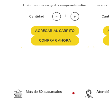
Envío e instalación,
gratis comprando online
Envío e i
＋
Cantidad
Can
－
＋
TO
AGREGAR AL CARRITO
COMPRAR AHORA
Más de
80 sucursales
Atenci