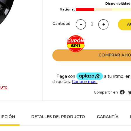
Disponibilidad
10
265
.
Nacional
Cantidad
－
＋
A
COMPRAR AH
AUTO
Compartir en
IPCIÓN
DETALLES DEl PRODUCTO
GARANTÍA