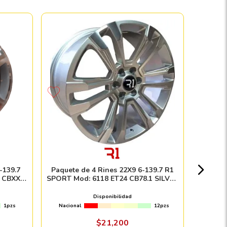
Paquete
SERIES
Nacion
-139.7
Paquete de 4 Rines 22X9 6-139.7 R1
 CBXX
SPORT Mod: 6118 ET24 CB78.1 SILVER
E
MACHINE FACE
Disponibilidad
1pzs
Nacional
12pzs
Envío e in
$
21
,
200