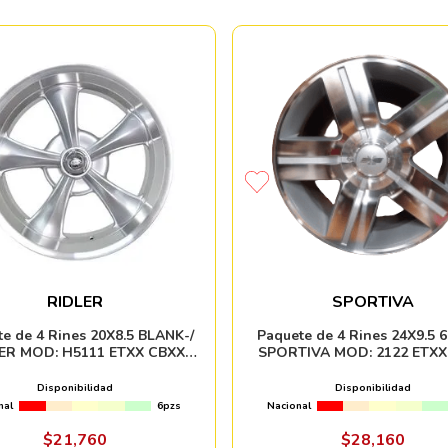
RIDLER
SPORTIVA
e de 4 Rines 20X8.5 BLANK-/
Paquete de 4 Rines 24X9.5 6
ER MOD: H5111 ETXX CBXX
SPORTIVA MOD: 2122 ETXX
SILVER MACHINED LIP
SILVER MACHINE FAC
Disponibilidad
Disponibilidad
nal
6pzs
Nacional
$
21
,
760
$
28
,
160