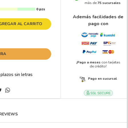
más de
75 sucursales
0 pzs
Además facilidades de
pago con
GREGAR AL CARRITO
ORA
¡Pago a meses
con tarjetas
de crédito!
Pago en sucursal
REVIEWS