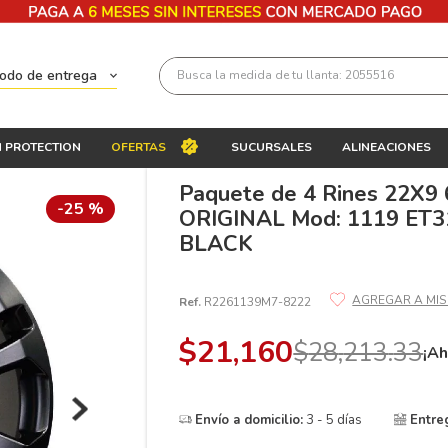
Busca la medida de tu llanta: 2055516
todo de entrega
Términos más buscados
 PROTECTION
OFERTAS
SUCURSALES
ALINEACIONES
1
.
llantas 205 55 16
Paquete de 4 Rines 22X9
2
.
235
-
25 %
ORIGINAL Mod: 1119 ET3
3
.
225
BLACK
4
.
215
Ref.
R2261139M7-8222
5
.
205
6
.
185
$
21
,
160
$
28
,
213
.
33
¡Ah
7
.
245
8
.
195 65 15
Envío a domicilio:
3 - 5 días
Entre
9
.
195