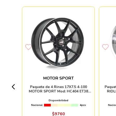
137 KMC
RO
MOTOR SPORT
8pzs
Paquete de 4 Rines 17X7.5 4-100
Paquet
MOTOR SPORT Mod: HC404 ET38
RIDL
CB73.1 FMIC
Disponibilidad
Nacional
4pzs
Nacio
ndo online
$
9760