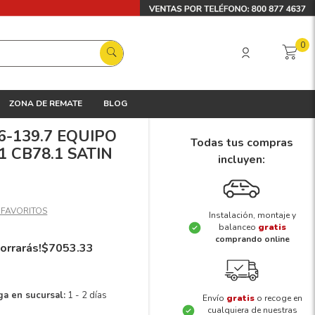
0
ZONA DE REMATE
BLOG
 6-139.7 EQUIPO
Todas tus compras
1 CB78.1 SATIN
incluyen:
Instalación, montaje y
balanceo
gratis
comprando online
orrarás!
$
7053
.
33
ga en sucursal:
1 - 2 días
Envío
gratis
o recoge en
cualquiera de nuestras