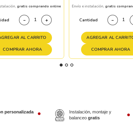
nstalación,
gratis comprando online
Envío e instalación,
gratis compran
tidad
Cantidad
－
＋
－
AGREGAR AL CARRITO
AGREGAR AL CARRIT
COMPRAR AHORA
COMPRAR AHORA
ón personalizada
Instalación, montaje y
balanceo
gratis