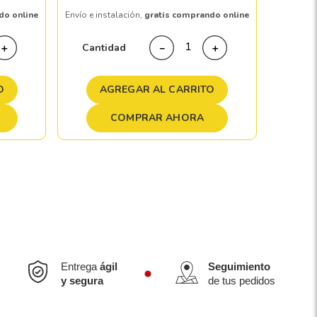
do online
Envío e instalación,
gratis comprando online
Cant
Cantidad
＋
－
＋
A
O
AGREGAR AL CARRITO
COMPRAR AHORA
Entrega
ágil
Seguimiento
y segura
de tus pedidos