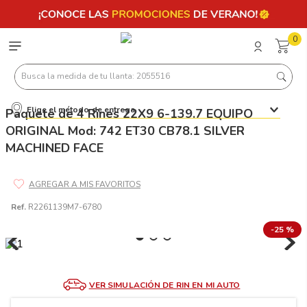
0
Busca la medida de tu llanta: 2055516
Elige el método de entrega
Paquete de 4 Rines 22X9 6-139.7 EQUIPO
Términos más buscados
ORIGINAL Mod: 742 ET30 CB78.1 SILVER
1
.
llantas 205 55 16
MACHINED FACE
2
.
235
3
.
225
Ref.
R2261139M7-6780
4
.
215
-
25 %
5
.
185
6
.
205
7
.
245
VER SIMULACIÓN DE RIN EN MI AUTO