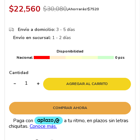
8
.
195 65 15
$
22
,
560
$
30
,
080
¡Ahorrarás!
$
7520
9
.
195
10
265
.
Envío a domicilio:
3 - 5 días
Envío en sucursal:
1 - 2 días
Disponibilidad
Nacional
0 pzs
Cantidad
－
＋
AGREGAR AL CARRITO
COMPRAR AHORA