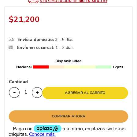
8
.
195 65 15
VER SIMULACIÓN DE RIN EN MI AUTO
9
.
195
$
21
,
200
10
265
.
Envío a domicilio:
3 - 5 días
Envío en sucursal:
1 - 2 días
Disponibilidad
Nacional
12pzs
Cantidad
－
＋
AGREGAR AL CARRITO
COMPRAR AHORA