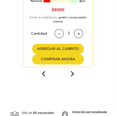
Nacional
4pzs
$
8000
Envío e instalación,
gratis comprando
online
Cantidad
－
＋
AGREGAR AL CARRITO
COMPRAR AHORA
Atención personalizada
Más de
80 sucursales