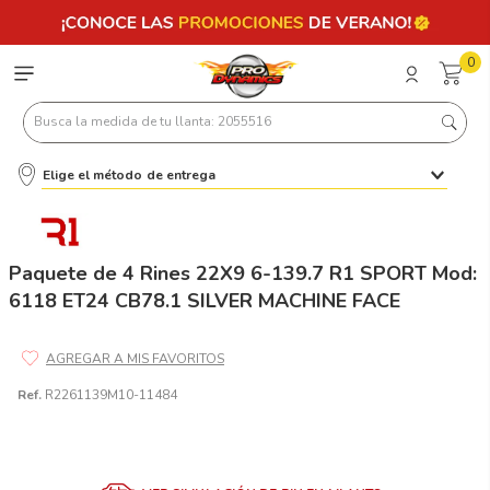
0
Busca la medida de tu llanta: 2055516
Elige el método de entrega
Términos más buscados
1
.
llantas 205 55 16
2
.
235
Paquete de 4 Rines 22X9 6-139.7 R1 SPORT Mod:
6118 ET24 CB78.1 SILVER MACHINE FACE
3
.
225
4
.
215
5
.
185
Ref.
R2261139M10-11484
6
.
205
7
.
245