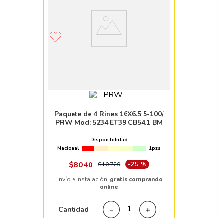
Paquete de 4 Rines 16X6.5 5-100/
PRW Mod: 5234 ET39 CB54.1 BM
Disponibilidad
Nacional
1pzs
$
8040
-
25 %
$
10
,
720
Envío e instalación,
gratis comprando
online
Cantidad
－
＋