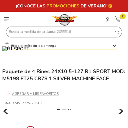
0
Busca la medida de tu llanta: 2055516
Elige el método de entrega
Términos más buscados
1
.
llantas 205 55 16
2
.
235
Paquete de 4 Rines 24X10 5-127 R1 SPORT MOD:
M5198 ET25 CB78.1 SILVER MACHINE FACE
3
.
225
4
.
215
5
.
185
Ref.
R24512725-20618
6
.
205
7
.
245