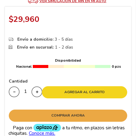
8
.
195 65 15
VER SIMULACIÓN DE RIN EN MI AUTO
9
.
195
$
29
,
960
10
175
.
Envío a domicilio:
3 - 5 días
Envío en sucursal:
1 - 2 días
Disponibilidad
Nacional
0 pzs
Cantidad
－
＋
AGREGAR AL CARRITO
COMPRAR AHORA