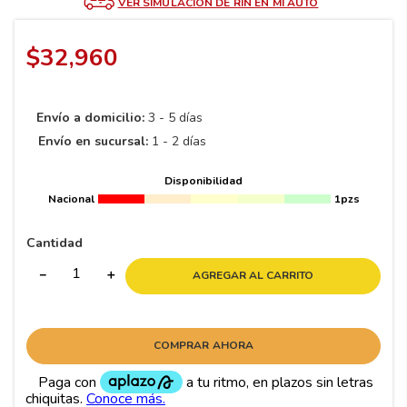
8
.
195 65 15
VER SIMULACIÓN DE RIN EN MI AUTO
9
.
195
$
32
,
960
10
265
.
Envío a domicilio:
3 - 5 días
Envío en sucursal:
1 - 2 días
Disponibilidad
Nacional
1pzs
Cantidad
－
＋
AGREGAR AL CARRITO
COMPRAR AHORA