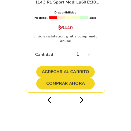
114.3 R1 Sport Mod: Lp60 Et38
Cb73.1 Silver
Disponibilidad
Nacional
2pzs
$
6440
Envío e instalación,
gratis comprando
online
Cantidad
－
＋
AGREGAR AL CARRITO
COMPRAR AHORA