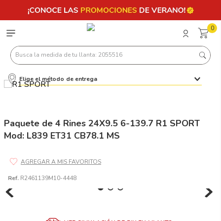
0
Busca la medida de tu llanta: 2055516
Elige el método de entrega
Términos más buscados
1
.
llantas 205 55 16
2
.
235
Paquete de 4 Rines 24X9.5 6-139.7 R1 SPORT
Mod: L839 ET31 CB78.1 MS
3
.
225
4
.
215
5
.
185
Ref.
R2461139M10-4448
6
.
205
7
.
245