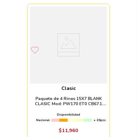
Clasic
Paquete de 4 Rines 15X7 BLANK
CLASIC Mod: PW170 ET0 CB67.1
BLACK MACHINE FACE WITH
MACHINED LIP
Disponibilidad
Nacional
+ 20pzs
$
11
,
960