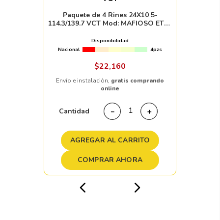
Paquete de 4 Rines 24X10 5-
114.3/139.7 VCT Mod: MAFIOSO ET15
CROMADO
Disponibilidad
Nacional
4pzs
$
22
,
160
Envío e instalación,
gratis comprando
online
Cantidad
－
＋
AGREGAR AL CARRITO
COMPRAR AHORA