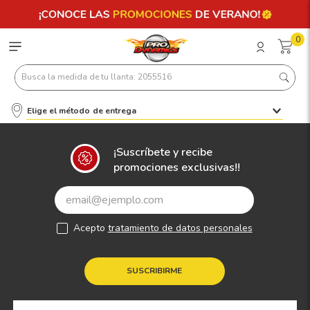
0
Busca la medida de tu llanta: 2055516
Elige el método de entrega
Términos más buscados
1
.
llantas 205 55 16
¡Suscríbete y recibe
promociones exclusivas!!
2
.
235
3
.
225
4
.
215
Acepto
tratamiento de datos personales
5
.
205
6
.
185
SUSCRIBIRME
7
.
195 65 15