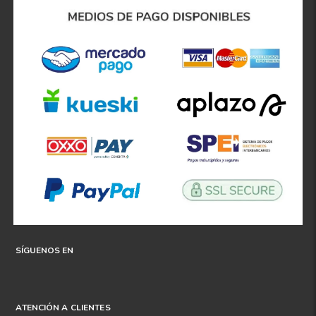
8
.
195
9
.
265
10
175
.
SÍGUENOS EN
ATENCIÓN A CLIENTES