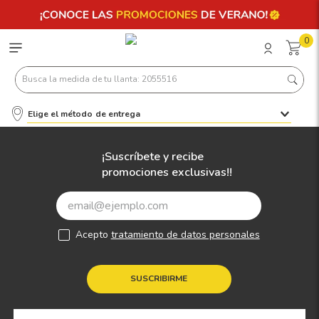
0
Busca la medida de tu llanta: 2055516
Elige el método de entrega
Términos más buscados
1
.
llantas 205 55 16
¡Suscríbete y recibe
promociones exclusivas!!
2
.
235
3
.
225
4
.
215
Acepto
tratamiento de datos personales
5
.
205
6
.
185
SUSCRIBIRME
7
.
195 65 15