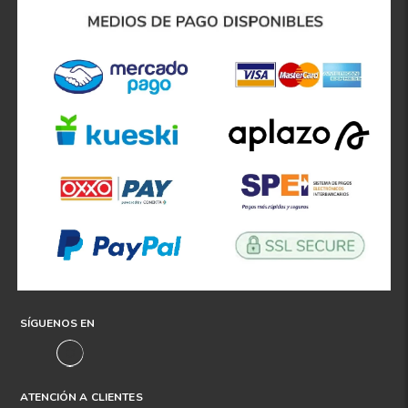
8
.
195
9
.
265
10
175
.
SÍGUENOS EN
ATENCIÓN A CLIENTES