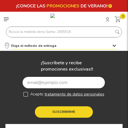
0
Busca la medida de tu llanta: 2055516
Elige el método de entrega
Términos más buscados
1
.
llantas 205 55 16
¡Suscríbete y recibe
promociones exclusivas!!
2
.
235
3
.
225
4
.
215
Acepto
tratamiento de datos personales
5
.
205
6
.
185
SUSCRIBIRME
7
.
195 65 15