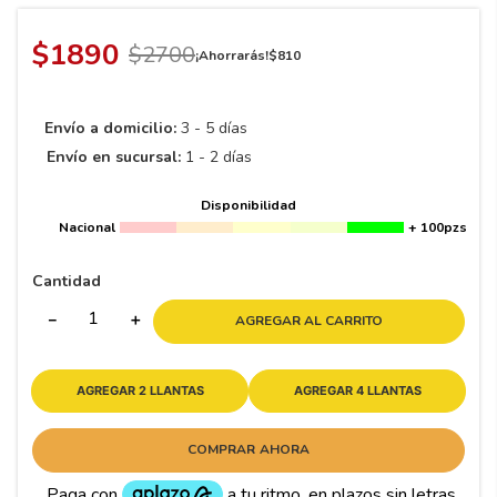
8
.
195 65 15
9
.
195
$
1890
$
2700
¡Ahorrarás!
$
810
10
265
.
Envío a domicilio:
3 - 5 días
Envío en sucursal:
1 - 2 días
Disponibilidad
Nacional
+ 100pzs
Cantidad
－
＋
AGREGAR AL CARRITO
AGREGAR 2 LLANTAS
AGREGAR 4 LLANTAS
COMPRAR AHORA