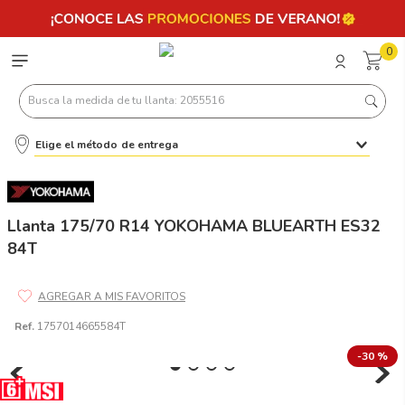
0
Busca la medida de tu llanta: 2055516
Elige el método de entrega
Términos más buscados
1
.
llantas 205 55 16
2
.
235
Llanta 175/70 R14 YOKOHAMA BLUEARTH ES32
84T
3
.
225
4
.
215
5
.
185
Ref.
1757014665584T
6
.
205
-
30 %
7
.
245