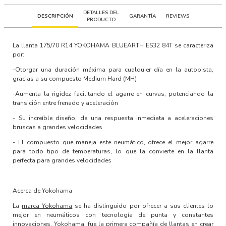
DETALLES DEL
DESCRIPCIÓN
GARANTÍA
REVIEWS
PRODUCTO
La llanta
175/70 R14 YOKOHAMA BLUEARTH ES32 84T
se caracteriza
por:
-Otorgar una duración máxima para cualquier día en la autopista,
gracias a su compuesto Medium Hard (MH)
-Aumenta la rigidez facilitando el agarre en curvas, potenciando la
transición entre frenado y aceleración
- Su increíble diseño, da una respuesta inmediata a aceleraciones
bruscas a grandes velocidades
- El compuesto que maneja este neumático, ofrece el mejor agarre
para todo tipo de temperaturas, lo que la convierte en la llanta
perfecta para grandes velocidades
Acerca de Yokohama
La
marca Yokohama
se ha distinguido por ofrecer a sus clientes lo
mejor en neumáticos con
tecnología de punta y constantes
innovaciones
. Yokohama, fue la primera compañía de llantas en crear