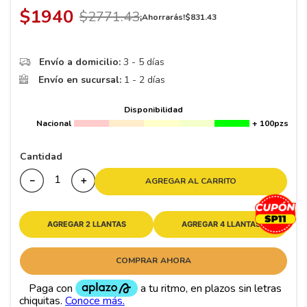
8
.
195 65 15
$
1940
$
2771
.
43
¡Ahorrarás!
$
831
.
43
9
.
195
10
265
.
Envío a domicilio:
3 - 5 días
Envío en sucursal:
1 - 2 días
Disponibilidad
Nacional
+ 100pzs
Cantidad
－
＋
AGREGAR AL CARRITO
AGREGAR 2 LLANTAS
AGREGAR 4 LLANTAS
COMPRAR AHORA