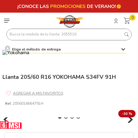
0
Busca la medida de tu llanta: 2055516
Elige el método de entrega
Términos más buscados
1
.
llantas 205 55 16
2
.
235
Llanta 205/60 R16 YOKOHAMA S34FV 91H
3
.
225
4
.
215
Ref.
2056016664791H
5
.
205
-
30 %
6
.
185
7
.
245