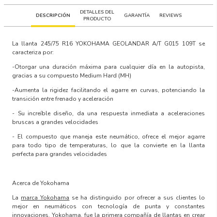
DETALLES DEL
DESCRIPCIÓN
GARANTÍA
REVIEWS
PRODUCTO
La llanta
245/75 R16 YOKOHAMA GEOLANDAR A/T G015 109T
se
caracteriza por:
-Otorgar una duración máxima para cualquier día en la autopista,
gracias a su compuesto Medium Hard (MH)
-Aumenta la rigidez facilitando el agarre en curvas, potenciando la
transición entre frenado y aceleración
- Su increíble diseño, da una respuesta inmediata a aceleraciones
bruscas a grandes velocidades
- El compuesto que maneja este neumático, ofrece el mejor agarre
para todo tipo de temperaturas, lo que la convierte en la llanta
perfecta para grandes velocidades
Acerca de Yokohama
La
marca Yokohama
se ha distinguido por ofrecer a sus clientes lo
mejor en neumáticos con
tecnología de punta y constantes
innovaciones
. Yokohama, fue la primera compañía de llantas en crear