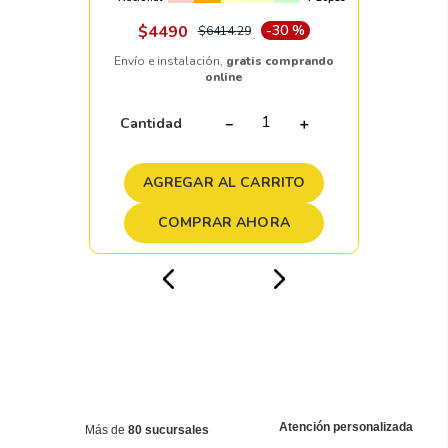
$
4490
-
30 %
$
6414
.
29
Envío e instalación,
gratis comprando
online
Cantidad
－
＋
AGREGAR AL CARRITO
COMPRAR AHORA
Atención personalizada
Más de
80 sucursales