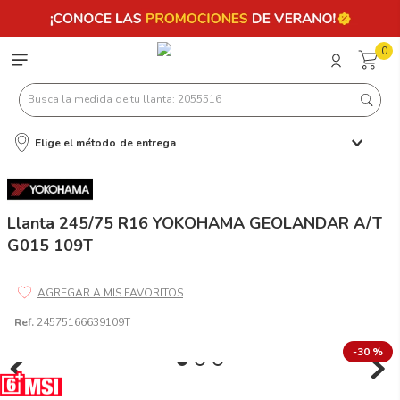
0
Busca la medida de tu llanta: 2055516
Elige el método de entrega
Términos más buscados
1
.
llantas 205 55 16
2
.
235
Llanta 245/75 R16 YOKOHAMA GEOLANDAR A/T
G015 109T
3
.
225
4
.
215
5
.
185
Ref.
24575166639109T
6
.
205
-
30 %
7
.
245