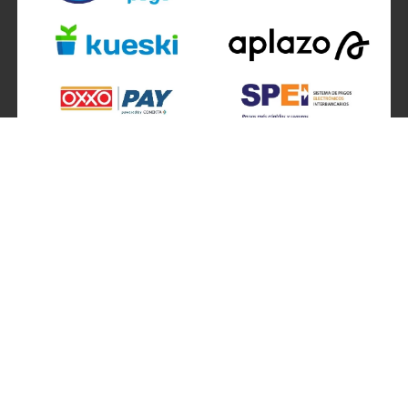
SÍGUENOS EN
ATENCIÓN A CLIENTES
Atención a clientes formulario
Localizador de sucursales
Información de sucursales