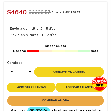
8
.
195 65 15
9
.
195
$
4640
$
6628
.
57
¡Ahorrarás!
$
1988
.
57
10
265
.
Envío a domicilio:
3 - 5 días
Envío en sucursal:
1 - 2 días
Disponibilidad
Nacional
6pzs
Cantidad
－
＋
AGREGAR AL CARRITO
AGREGAR 2 LLANTAS
AGREGAR 4 LLANTAS
COMPRAR AHORA